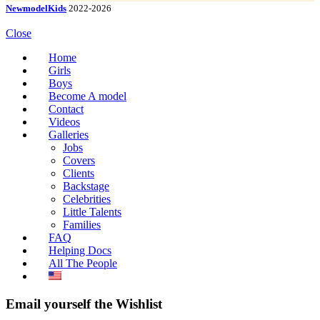
NewmodelKids
2022-2026
Close
Home
Girls
Boys
Become A model
Contact
Videos
Galleries
Jobs
Covers
Clients
Backstage
Celebrities
Little Talents
Families
FAQ
Helping Docs
All The People
Email yourself the Wishlist