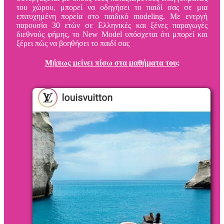
του χώρου, μπορεί να οδηγήσει το παιδί σας σε μια
επιτυχημένη πορεία στο παιδικό modeling. Με ενεργή
παρουσία 30 ετών σε Ελληνικές και ξένες παραγωγές
διεθνούς φήμης, το New Model υπόσχεται ότι μπορεί και
ξέρει πώς να βοηθήσει το παιδί σας
Μήπως μείνει πίσω στα μαθήματα του;