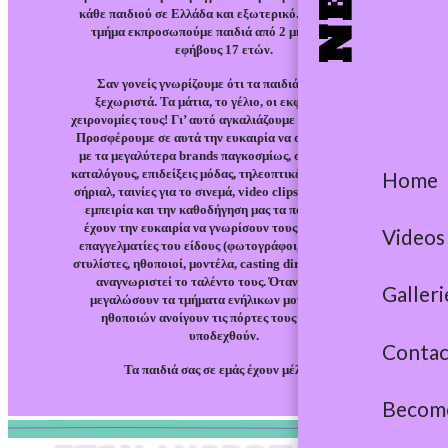
κάθε παιδιού σε Ελλάδα και εξωτερικό. Στο παιδικό
τμήμα εκπροσωπούμε παιδιά από 2 μηνών μέχρι
εφήβους 17 ετών.
Σαν γονείς γνωρίζουμε ότι τα παιδιά μας είναι
ξεχωριστά. Τα μάτια, το γέλιο, οι εκφράσεις, οι
χειρονομίες τους! Γι’ αυτό αγκαλιάζουμε όλα τα παιδιά!
Προσφέρουμε σε αυτά την ευκαιρία να συνεργαστούν
με τα μεγαλύτερα brands παγκοσμίως, σε περιοδικά,
καταλόγους, επιδείξεις μόδας, τηλεοπτικές διαφημίσεις,
Home
σήριαλ, ταινίες για το σινεμά, video clips, κ.τ.λ. Με την
εμπειρία και την καθοδήγηση μας τα παιδιά σας θα
έχουν την ευκαιρία να γνωρίσουν τους καλύτερους
Videos
επαγγελματίες του είδους (φωτογράφοι, σκηνοθέτες,
στυλίστες, ηθοποιοί, μοντέλα, casting directors) και να
αναγνωριστεί το ταλέντο τους. Όταν τα παιδιά
Galleri
μεγαλώσουν τα τμήματα ενήλικων μοντέλων και
ηθοποιών ανοίγουν τις πόρτες τους για να τα
υποδεχθούν.
Contac
Τα παιδιά σας σε εμάς έχουν μέλλον!
Become