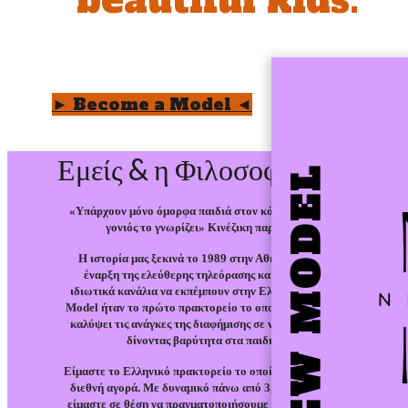
beautiful kids.
Εμείς & η Φιλοσοφία μας
NEW MODEL
«Υπάρχουν μόνο όμορφα παιδιά στον κόσμο και κάθε
γονιός το γνωρίζει» Κινέζικη παροιμία.
Η ιστορία μας ξεκινά το 1989 στην Αθήνα. Με την
έναρξη της ελεύθερης τηλεόρασης και τα πρώτα
ιδιωτικά κανάλια να εκπέμπουν στην Ελλάδα, το New
Model ήταν το πρώτο πρακτορείο το οποίο έσπευσε να
καλύψει τις ανάγκες της διαφήμισης σε νέα πρόσωπα,
δίνοντας βαρύτητα στα παιδιά.
Είμαστε το Ελληνικό πρακτορείο το οποίο ηγείται στην
διεθνή αγορά. Με δυναμικό πάνω από 3,500 μοντέλα,
είμαστε σε θέση να πραγματοποιήσουμε το όνειρο του