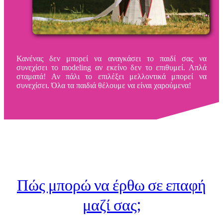
Κανένας δεν μπορεί να αναγκάσει το παιδί σας να
συνεχίσει το modeling αν εκείνο δεν το επιθυμεί. Απλά
σταματά! Αν πάλι το επιλέξει μελλοντικά μπορεί να
συνεχίσει. Όλα τα παιδιά θέλουμε να είναι χαρούμενα!
Πώς μπορώ να έρθω σε επαφή
μαζί σας;