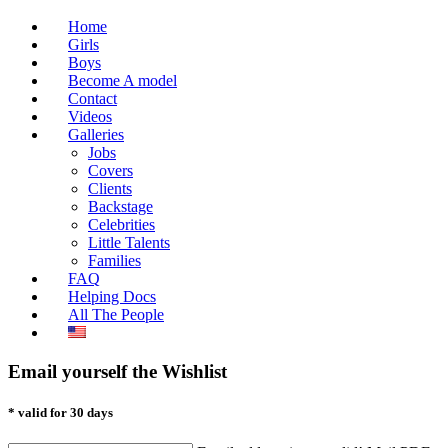
Home
Girls
Boys
Become A model
Contact
Videos
Galleries
Jobs
Covers
Clients
Backstage
Celebrities
Little Talents
Families
FAQ
Helping Docs
All The People
Email yourself the Wishlist
* valid for 30 days