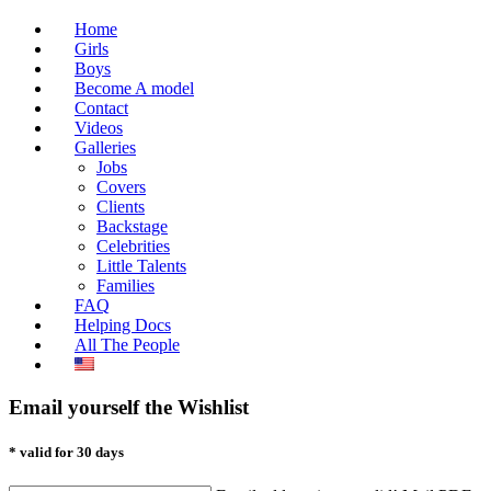
Home
Girls
Boys
Become A model
Contact
Videos
Galleries
Jobs
Covers
Clients
Backstage
Celebrities
Little Talents
Families
FAQ
Helping Docs
All The People
Email yourself the Wishlist
* valid for 30 days