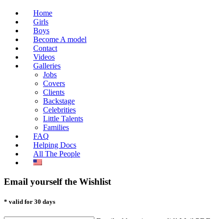
Home
Girls
Boys
Become A model
Contact
Videos
Galleries
Jobs
Covers
Clients
Backstage
Celebrities
Little Talents
Families
FAQ
Helping Docs
All The People
Email yourself the Wishlist
* valid for 30 days