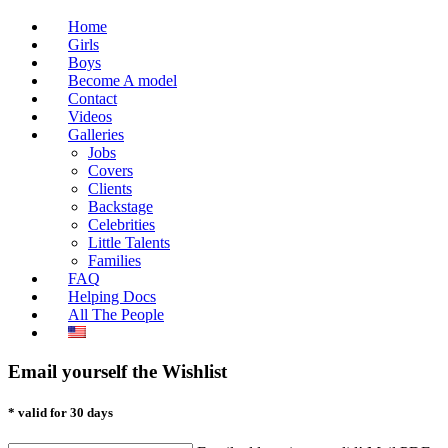
Home
Girls
Boys
Become A model
Contact
Videos
Galleries
Jobs
Covers
Clients
Backstage
Celebrities
Little Talents
Families
FAQ
Helping Docs
All The People
Email yourself the Wishlist
* valid for 30 days