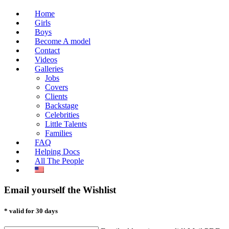
Home
Girls
Boys
Become A model
Contact
Videos
Galleries
Jobs
Covers
Clients
Backstage
Celebrities
Little Talents
Families
FAQ
Helping Docs
All The People
Email yourself the Wishlist
* valid for 30 days