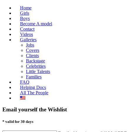
Home
Girls
Boys
Become A model
Contact
Videos
Galleries
Jobs
Covers
Clients
Backstage
Celebrities
Little Talents
Families
FAQ
Helping Docs
All The People
Email yourself the Wishlist
* valid for 30 days