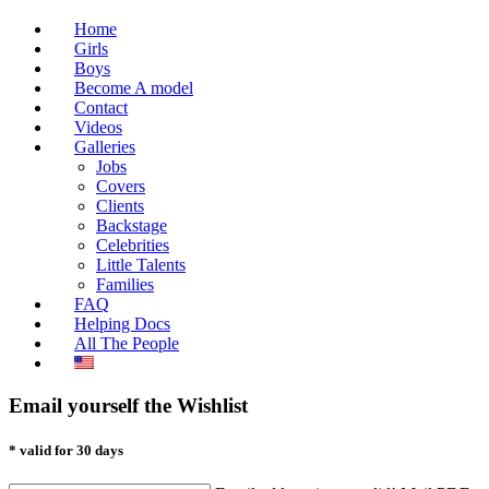
Home
Girls
Boys
Become A model
Contact
Videos
Galleries
Jobs
Covers
Clients
Backstage
Celebrities
Little Talents
Families
FAQ
Helping Docs
All The People
Email yourself the Wishlist
* valid for 30 days