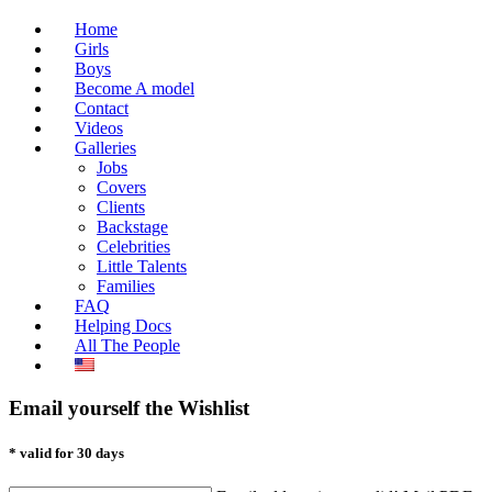
Home
Girls
Boys
Become A model
Contact
Videos
Galleries
Jobs
Covers
Clients
Backstage
Celebrities
Little Talents
Families
FAQ
Helping Docs
All The People
Email yourself the Wishlist
* valid for 30 days