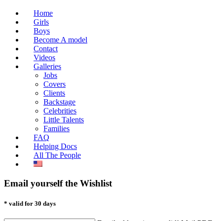
Home
Girls
Boys
Become A model
Contact
Videos
Galleries
Jobs
Covers
Clients
Backstage
Celebrities
Little Talents
Families
FAQ
Helping Docs
All The People
Email yourself the Wishlist
* valid for 30 days