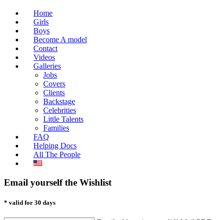
Home
Girls
Boys
Become A model
Contact
Videos
Galleries
Jobs
Covers
Clients
Backstage
Celebrities
Little Talents
Families
FAQ
Helping Docs
All The People
Email yourself the Wishlist
* valid for 30 days