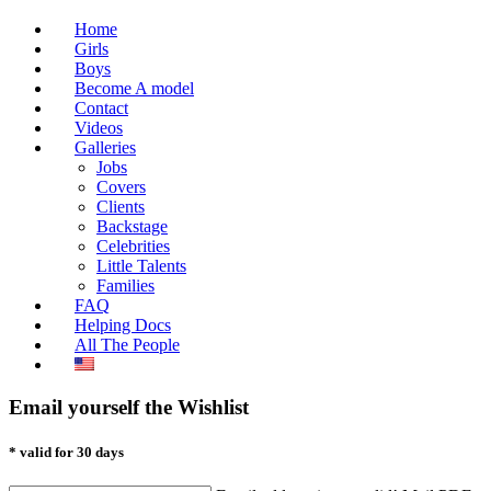
Home
Girls
Boys
Become A model
Contact
Videos
Galleries
Jobs
Covers
Clients
Backstage
Celebrities
Little Talents
Families
FAQ
Helping Docs
All The People
Email yourself the Wishlist
* valid for 30 days