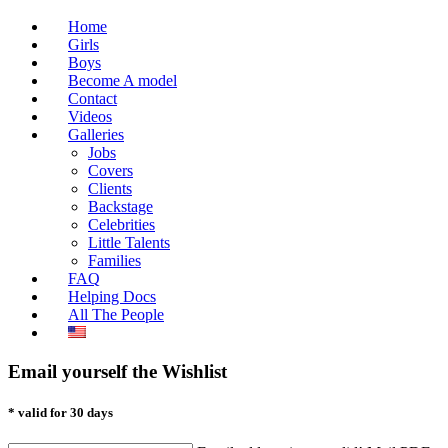
Home
Girls
Boys
Become A model
Contact
Videos
Galleries
Jobs
Covers
Clients
Backstage
Celebrities
Little Talents
Families
FAQ
Helping Docs
All The People
Email yourself the Wishlist
* valid for 30 days