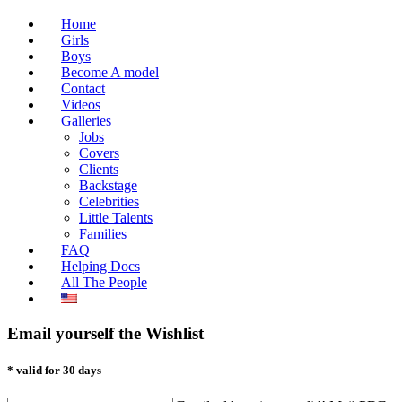
Home
Girls
Boys
Become A model
Contact
Videos
Galleries
Jobs
Covers
Clients
Backstage
Celebrities
Little Talents
Families
FAQ
Helping Docs
All The People
Email yourself the Wishlist
* valid for 30 days