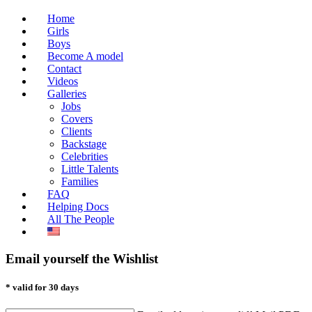
Home
Girls
Boys
Become A model
Contact
Videos
Galleries
Jobs
Covers
Clients
Backstage
Celebrities
Little Talents
Families
FAQ
Helping Docs
All The People
Email yourself the Wishlist
* valid for 30 days