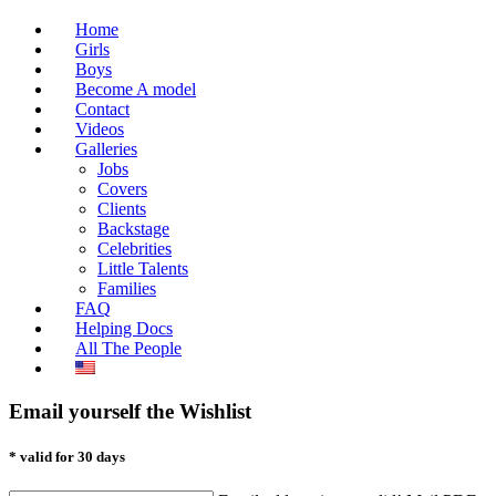
Home
Girls
Boys
Become A model
Contact
Videos
Galleries
Jobs
Covers
Clients
Backstage
Celebrities
Little Talents
Families
FAQ
Helping Docs
All The People
Email yourself the Wishlist
* valid for 30 days